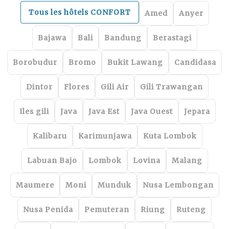
Tous les hôtels CONFORT
Amed
Anyer
Bajawa
Bali
Bandung
Berastagi
Borobudur
Bromo
Bukit Lawang
Candidasa
Dintor
Flores
Gili Air
Gili Trawangan
Iles gili
Java
Java Est
Java Ouest
Jepara
Kalibaru
Karimunjawa
Kuta Lombok
Labuan Bajo
Lombok
Lovina
Malang
Maumere
Moni
Munduk
Nusa Lembongan
Nusa Penida
Pemuteran
Riung
Ruteng