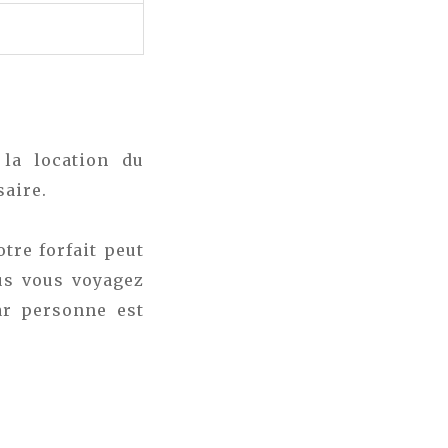
 la location du
saire.
tre forfait peut
us vous voyagez
ar personne est