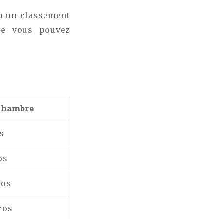
ou un classement
ue vous pouvez
 chambre
os
os
ros
ros