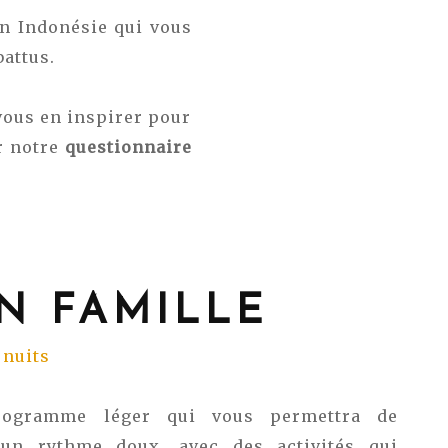
en Indonésie qui vous
attus.
vous en inspirer pour
r notre
questionnaire
EN FAMILLE
5 nuits
rogramme léger qui vous permettra de
 un rythme doux, avec des activités qui