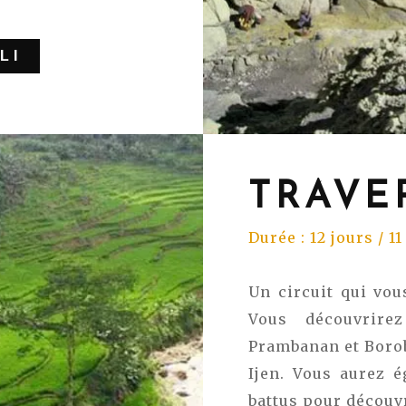
LI
TRAVE
Durée : 12 jours / 11
Un circuit qui vou
Vous découvrire
Prambanan et Boro
Ijen. Vous aurez é
battus pour découvr