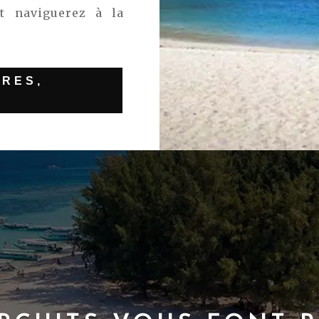
t naviguerez à la
ORES,