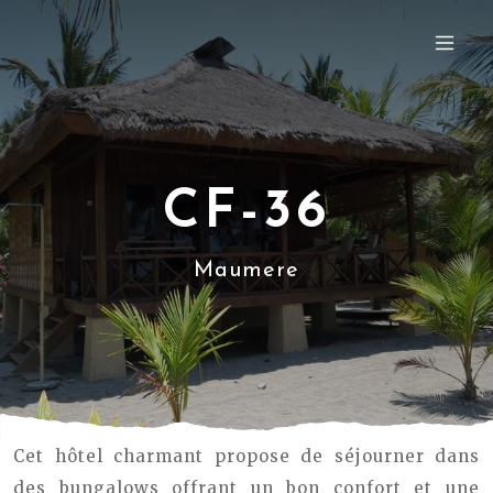
CF-36
Maumere
Cet hôtel charmant propose de séjourner dans
des bungalows offrant un bon confort et une