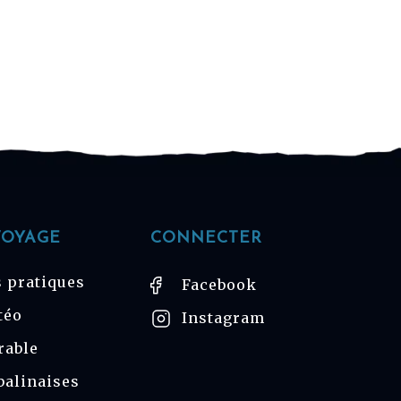
VOYAGE
CONNECTER
 pratiques
Facebook
téo
Instagram
rable
balinaises