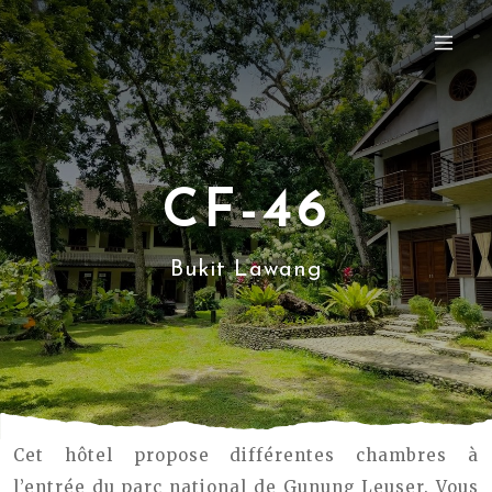
CF-46
Bukit Lawang
Cet hôtel propose différentes chambres à
l’entrée du parc national de Gunung Leuser. Vous