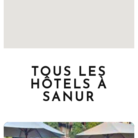
TOUS LES
HÔTELS À
SANUR