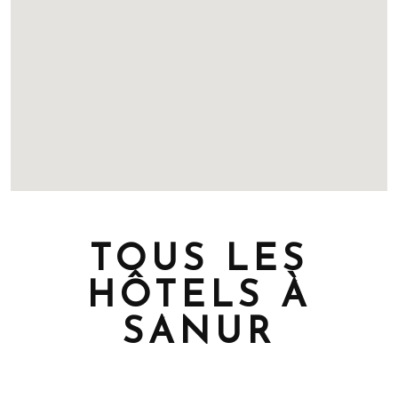
TOUS LES
HÔTELS À
SANUR