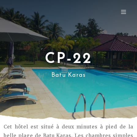
CP-22
Batu Karas
Cet hôtel est situé à deux minutes à pied de la
belle plage de Batu Karas. Les chambres simples