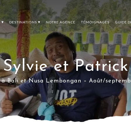
S
DESTINATIONS
NOTRE AGENCE
TÉMOIGNAGES
GUIDE 
Sylvie et Patrick
s à Bali et Nusa Lembongan – Août/septem