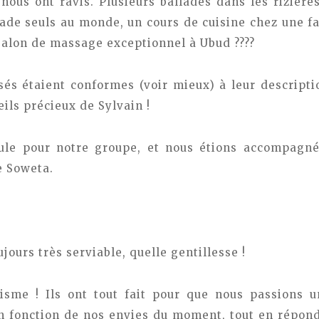
 nous ont ravis. Plusieurs ballades dans les rizières
ade seuls au monde, un cours de cuisine chez une fa
alon de massage exceptionnel à Ubud ????
sés étaient conformes (voir mieux) à leur descripti
eils précieux de Sylvain !
ule pour notre groupe, et nous étions accompagné
e Soweta.
ujours très serviable, quelle gentillesse !
isme ! Ils ont tout fait pour que nous passions u
en fonction de nos envies du moment, tout en répo