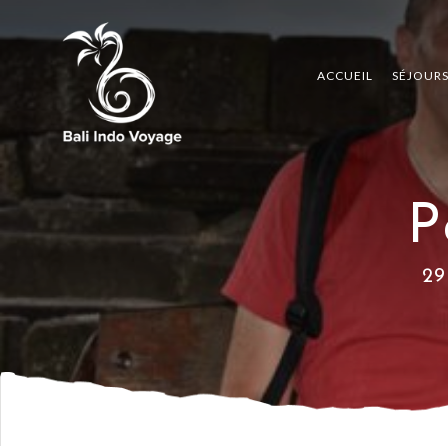
ACCUEIL
SÉJOUR
P
29