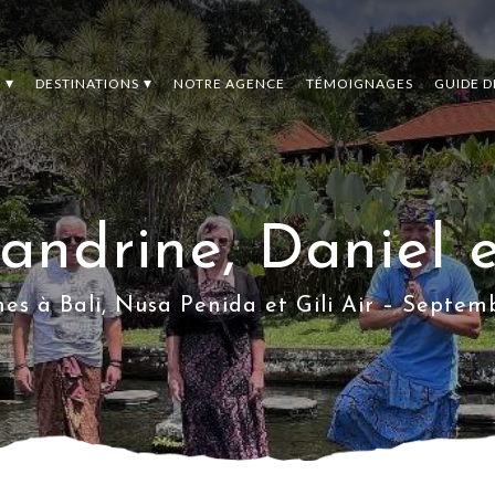
S
DESTINATIONS
NOTRE AGENCE
TÉMOIGNAGES
GUIDE 
andrine, Daniel 
es à Bali, Nusa Penida et Gili Air – Septe