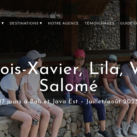
S
DESTINATIONS
NOTRE AGENCE
TÉMOIGNAGES
GUIDE 
çois-Xavier, Lila, 
Salomé
17 jours à Bali et Java Est – Juillet/août 202