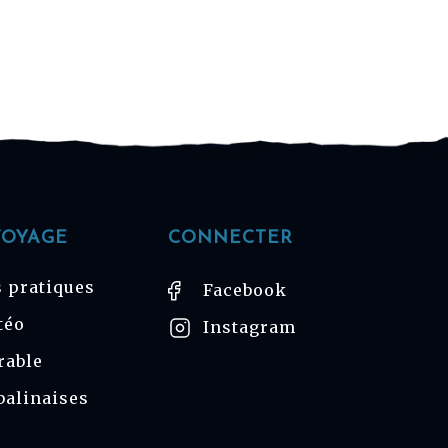
VOYAGE
CONNECTER
 pratiques
Facebook
téo
Instagram
rable
balinaises