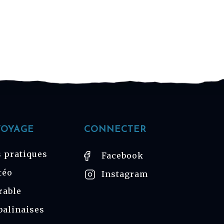
VOYAGE
CONNECTER
 pratiques
Facebook
téo
Instagram
rable
balinaises