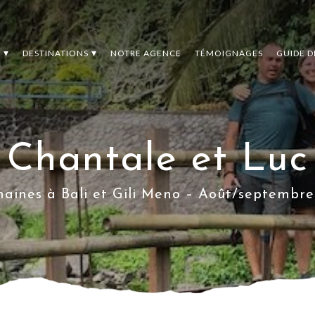
S
DESTINATIONS
NOTRE AGENCE
TÉMOIGNAGES
GUIDE 
Chantale et Luc
maines à Bali et Gili Meno – Août/septembre