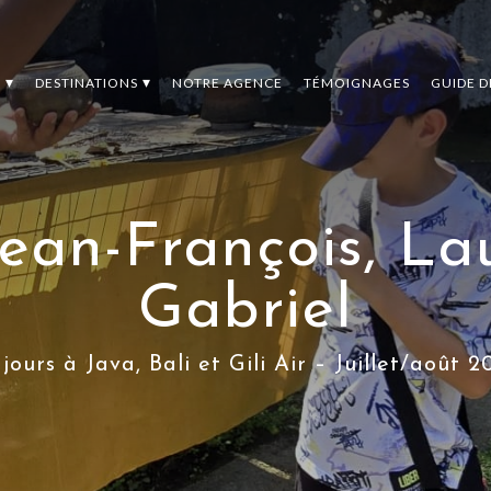
S
DESTINATIONS
NOTRE AGENCE
TÉMOIGNAGES
GUIDE 
ean-François, Lau
Gabriel
 jours à Java, Bali et Gili Air – Juillet/août 2