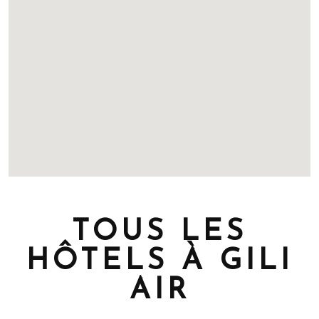
TOUS LES
HÔTELS À GILI
AIR