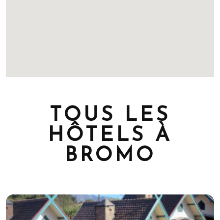
TOUS LES
HÔTELS À
BROMO