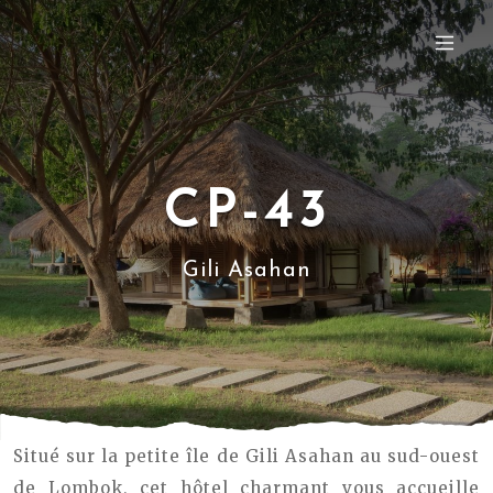
CP-43
Gili Asahan
Situé sur la petite île de Gili Asahan au sud-ouest
de Lombok, cet hôtel charmant vous accueille