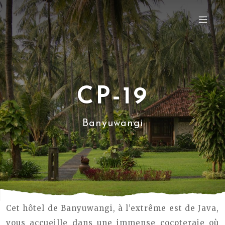
CP-19
Banyuwangi
Cet hôtel de Banyuwangi, à l’extrême est de Java,
vous accueille dans une immense cocoteraie où