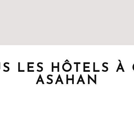
S LES HÔTELS À 
ASAHAN