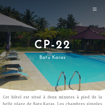
CP-22
Batu Karas
Cet hôtel est situé à deux minutes à pied de la
belle plage de Batu Karas. Les chambres simples